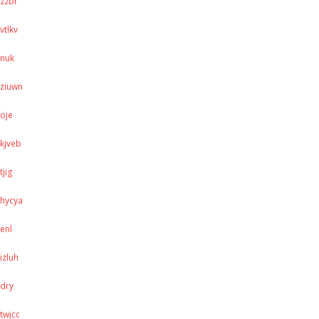
zzbr
vtlkv
nuk
ziuwn
oje
kjveb
tjig
hycya
enl
izluh
dry
twjcc