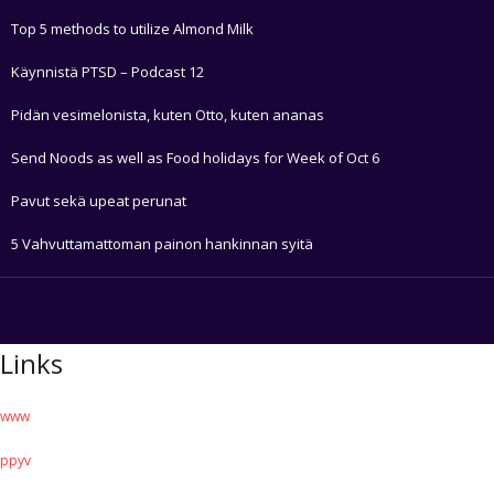
Top 5 methods to utilize Almond Milk
Käynnistä PTSD – Podcast 12
Pidän vesimelonista, kuten Otto, kuten ananas
Send Noods as well as Food holidays for Week of Oct 6
Pavut sekä upeat perunat
5 Vahvuttamattoman painon hankinnan syitä
Links
www
ppyv