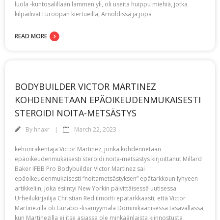
luola -kuntosalillaan lammen yli, oli useita huippu miehiä, jotka
kilpailivat Euroopan kiertueilla, Arnoldissa ja jopa
READ MORE
BODYBUILDER VICTOR MARTINEZ
KOHDENNETAAN EPÄOIKEUDENMUKAISESTI
STEROIDI NOITA-METSÄSTYS
By
hnaxr
March 22, 2023
kehonrakentaja Victor Martinez, jonka kohdennetaan
epäoikeudenmukaisesti steroidi noita-metsästys kirjoittanut Millard
Baker IFBB Pro Bodybuilder Victor Martinez sai
epäoikeudenmukaisesti “noitametsästyksen” epätarkkoun lyhyeen
artikkeliin, joka esiintyi New Yorkin päivittäisessä uutisessa.
Urheilukirjailija Christian Red ilmoitti epätarkkaasti, että Victor
Martinezilla oli Gurabo -lisämyymälä Dominikaanisessa tasavallassa,
kun Martinezilla ei itse asiassa ole minkäänlaista kiinnostusta