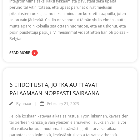
integroin viimeiseksi kaksi tykkäämistä pavustani sekä upeita
perunoita! Äitini toteaa, että upeat perunat olivat mieluisin
pikkulasten ruokia, samoin kuin minua on korotettu papuilla, joten
se on vain järkevää. Caitlin on vannonut tämän yhdistelmän kautta,
mutta epäröin kokeilla sitä ottaen huomioon, että en uskonut, että
pidin paistettuja papuja. Viimeisimmät videot Sitten hän oli poissa –
Belgian
READ MORE
6 EHDOTUSTA, JOTKA AUTTAVAT
PALAAMAAN NOPEASTI SAIRAANA
By
hnaxr
February 21, 2023
, ei ole koskaan kätevää aikaa sairastua. Työn, liikunnan, kavereiden
tai perheen kanssa ja vain yleisten elämävelvollisuuksien välillä voi
olla vaikea luopua muutamasta päivästä, jotta tarvitset aikaa
parantaaksesi kylmästä, lievästä viruksesta tai vatsavirheestä.