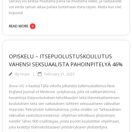
Sairaus voi kestää muutama päivä tai muutama viikko, ja vastaavasti
voi viedä saman aikaa palata tuntemaan itsesi täysin. Mutta kun olet
toipunut
READ MORE
OPISKELU – ITSEPUOLUSTUSKOULUTUS
VÄHENSI SEKSUAALISTA PAHOINPITELYÄ 46%
By
hnaxr
February 21, 2023
(kuva UG: n kautta) Tällä viikolla julkaistiin tutkimustutkimus New
England Journal of Medicine -yrityksessä, jolla oli välttämättömiä
havaintoja itsepuolustuksen tehokkuuden sekä tilannekatilanteisen
koulutuksen sekä sen vaikutuksen suhteen seksuaaliseen väkivallan
määrään. Rekrytoitiin tutkimuksessa, jonka otsikko on ”Seksuaalisen
väkivallan vastustusresistenssi -ohjelman tehokkuus yliopistojen
naisille” lähes 900 osallistujaa, joista puolet koulutettiin ohjelmaan,
joka keskittyi tilannekohtaiseen ymmärrykseen yhdistettynä