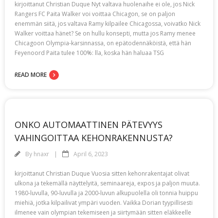
kirjoittanut Christian Duque Nyt valtava huolenaihe ei ole, jos Nick
Rangers FC Paita Walker voi voittaa Chicagon, se on paljon
enemmän siitä, jos valtava Ramy kilpailee Chicagossa, voivatko Nick
Walker voittaa hänet? Se on hullu konsepti, mutta jos Ramy menee
Chicagoon Olympia-karsinnassa, on epätodennäköistä, että hän
Feyenoord Paita tulee 100%: lla, koska hän haluaa TSG
READ MORE
ONKO AUTOMAATTINEN PÄTEVYYS
VAHINGOITTAA KEHONRAKENNUSTA?
By
hnaxr
April 6, 2023
kirjoittanut Christian Duque Vuosia sitten kehonrakentajat olivat
ulkona ja tekemällä näyttelyitä, seminaareja, expos ja paljon muuta.
1980-luvulla, 90-luvulla ja 2000-luvun alkupuolella oli tonnia huippu
miehiä, jotka kilpailivat ympäri vuoden. Vaikka Dorian tyypillisesti
ilmenee vain olympian tekemiseen ja siirtymään sitten eläkkeelle