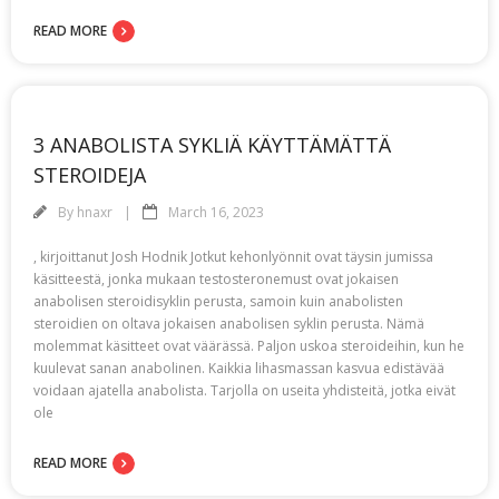
READ MORE
3 ANABOLISTA SYKLIÄ KÄYTTÄMÄTTÄ
STEROIDEJA
By
hnaxr
March 16, 2023
, kirjoittanut Josh Hodnik Jotkut kehonlyönnit ovat täysin jumissa
käsitteestä, jonka mukaan testosteronemust ovat jokaisen
anabolisen steroidisyklin perusta, samoin kuin anabolisten
steroidien on oltava jokaisen anabolisen syklin perusta. Nämä
molemmat käsitteet ovat väärässä. Paljon uskoa steroideihin, kun he
kuulevat sanan anabolinen. Kaikkia lihasmassan kasvua edistävää
voidaan ajatella anabolista. Tarjolla on useita yhdisteitä, jotka eivät
ole
READ MORE