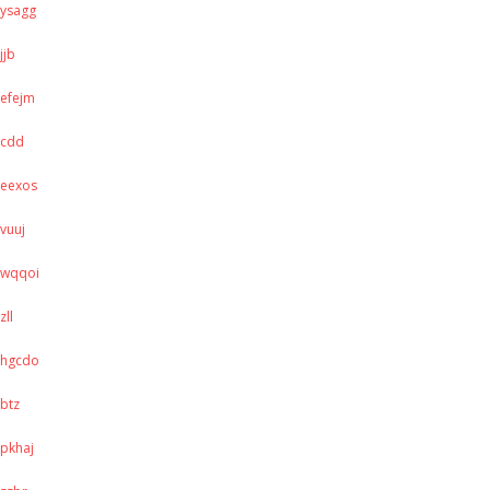
ysagg
jjb
efejm
cdd
eexos
vuuj
wqqoi
zll
hgcdo
btz
pkhaj