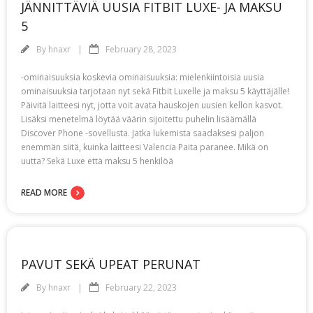
JÄNNITTÄVIÄ UUSIA FITBIT LUXE- JA MAKSU
5
By
hnaxr
February 28, 2023
-ominaisuuksia koskevia ominaisuuksia: mielenkiintoisia uusia
ominaisuuksia tarjotaan nyt sekä Fitbit Luxelle ja maksu 5 käyttäjälle!
Päivitä laitteesi nyt, jotta voit avata hauskojen uusien kellon kasvot.
Lisäksi menetelmä löytää väärin sijoitettu puhelin lisäämällä
Discover Phone -sovellusta. Jatka lukemista saadaksesi paljon
enemmän siitä, kuinka laitteesi Valencia Paita paranee. Mikä on
uutta? Sekä Luxe että maksu 5 henkilöä
READ MORE
PAVUT SEKÄ UPEAT PERUNAT
By
hnaxr
February 22, 2023