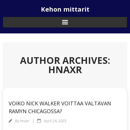
Skip
Kehon mittarit
to
content
AUTHOR ARCHIVES:
HNAXR
VOIKO NICK WALKER VOITTAA VALTAVAN
RAMYN CHICAGOSSA?
By
hnaxr
April 24, 2023