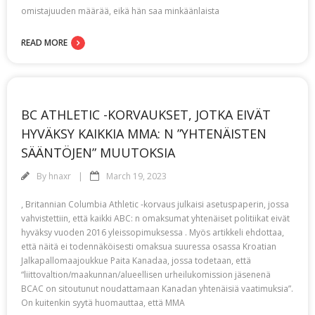
omistajuuden määrää, eikä hän saa minkäänlaista
READ MORE
BC ATHLETIC -KORVAUKSET, JOTKA EIVÄT
HYVÄKSY KAIKKIA MMA: N ”YHTENÄISTEN
SÄÄNTÖJEN” MUUTOKSIA
By
hnaxr
March 19, 2023
, Britannian Columbia Athletic -korvaus julkaisi asetuspaperin, jossa
vahvistettiin, että kaikki ABC: n omaksumat yhtenäiset politiikat eivät
hyväksy vuoden 2016 yleissopimuksessa . Myös artikkeli ehdottaa,
että näitä ei todennäköisesti omaksua suuressa osassa Kroatian
Jalkapallomaajoukkue Paita Kanadaa, jossa todetaan, että
“liittovaltion/maakunnan/alueellisen urheilukomission jäsenenä
BCAC on sitoutunut noudattamaan Kanadan yhtenäisiä vaatimuksia”.
On kuitenkin syytä huomauttaa, että MMA