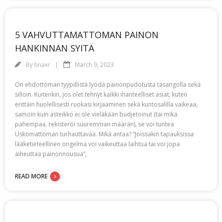
5 VAHVUTTAMATTOMAN PAINON
HANKINNAN SYITÄ
By
hnaxr
March 9, 2023
On ehdottoman tyypillistä lyödä painonpudotusta tasangolla sekä
silloin. Kuitenkin, jos olet tehnyt kaikki ihanteelliset asiat, kuten
erittäin huolellisesti ruokasi kirjaaminen sekä kuntosalilla vaikeaa,
samoin kuin asteikko ei ole vieläkään budjetoinut (tai mikä
pahempaa, rekisteröi suuremman määrän), se voi tuntea
Uskomattoman turhauttavaa. Mikä antaa? “Joissakin tapauksissa
lääketieteellinen ongelma voi vaikeuttaa laihtua tai voi jopa
aiheuttaa painonnousua”,
READ MORE