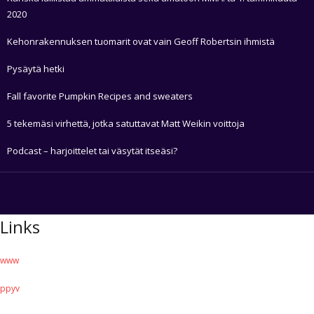
2020
Kehonrakennuksen tuomarit ovat vain Geoff Robertsin ihmistä
Pysäytä hetki
Fall favorite Pumpkin Recipes and sweaters
5 tekemäsi virhettä, jotka satuttavat Matt Weikin voittoja
Podcast – harjoittelet tai väsytät itseäsi?
Links
www
ppyv