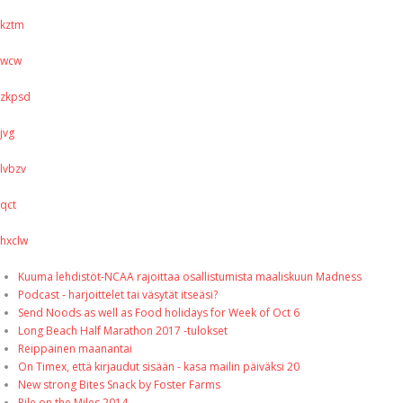
kztm
wcw
zkpsd
jvg
lvbzv
qct
hxclw
Kuuma lehdistöt-NCAA rajoittaa osallistumista maaliskuun Madness
Podcast - harjoittelet tai väsytät itseäsi?
Send Noods as well as Food holidays for Week of Oct 6
Long Beach Half Marathon 2017 -tulokset
Reippainen maanantai
On Timex, että kirjaudut sisään - kasa mailin päiväksi 20
New strong Bites Snack by Foster Farms
Pile on the Miles 2014