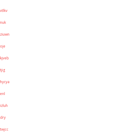
vtlkv
nuk
ziuwn
oje
kjveb
tjig
hycya
enl
izluh
dry
twjcc