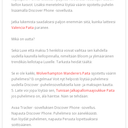
kellon kasvot. Lisäksi menetelmä löytää väärin sijoitettu puhelin
lisäämällä Discover Phone -sovellusta.
Jatka lukemista saadaksesi paljon enemmän siitä, kuinka laitteesi
Valencia Paita
paranee.
Mikä on uutta?
Sekä Luxe että maksu 5 henkilöä voivat vaihtaa sen kahdella
uudella kauniilla kellopinnalla, nimeltään Bloom ja ylimääräinen
trendikäs kellotapa Luxelle. Tarkasta heidät täältä:
Se ei ole kaikki,
Wolverhampton Wanderers Paita
sijoitettu väärin
puhelimesi? Ei ongelmaa! Voit nyt helposti löytää puhelimesi
uudella Discover -puhelinsovelluksella luxe- ja maksujen kautta.
5. Laite voi jopa löytää sen,
Tunisian Jalkapallomaajoukkue Paita
jos puhelimesi on, älä häiritse. Näin se tehdään:
Avaa Tracker -sovelluksen Discover Phone -sovellus.
Napauta Discover Phone. Puhelimesi soi äänekkäästi.
Kun löydät puhelimen, napauta Peruuta lopettaaksesi
soittoäänen.