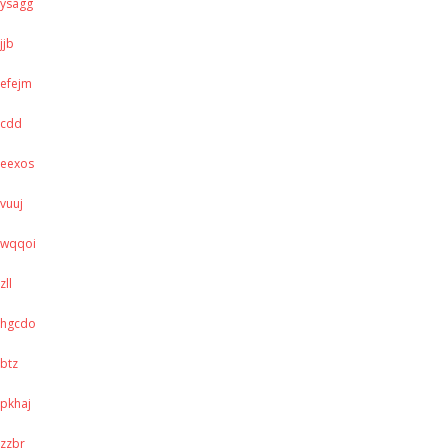
ysagg
jjb
efejm
cdd
eexos
vuuj
wqqoi
zll
hgcdo
btz
pkhaj
zzbr