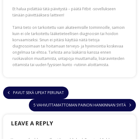
Et halua pidättää tätä päivitystä – päätä Fitbit -sovellukseen
tänään päivittääksesi laitteen!
Tämä tieto on tarkoitettu vain akateemisille toiminnoille, samoin
kuin ei ole tarkoitettu lääketieteellisen diagnoosin tai hoidon
korvaamiseksi. Sinun ei pitäisi käyttää näitä tietoja
diagnosoimaan tai hoitamaan terveys- ja hyvinvointia koskevaa
ongelmaa tai ehtoa. Tarkista aina lääkärisi kanssa ennen
ruokavalion muuttamista, untapoja muuttamalla, lisäravinteiden
ottamista tai uuden fyysisen kunto -rutiinin aloittamista.
PAVUT SEKÄ UPEAT PERUNAT
5 VAHVUTTAMATTOMAN PAINON HANKINNAN SYITÄ
LEAVE A REPLY