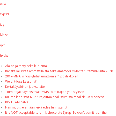
wcw
zkpsd
jvg
lvbzv
qct
hxclw
Ala-neljä tehty sekä kuolema
Ranska laillistaa ammattilaista sekä amatööri MMA: ta 1. tammikuuta 2020
2017-MMA: n "dis-yhdistämättömien" politiikkojen
Weight-loss Lesson #1
Kertakäyttöinen juoksulaite
Toimittajat käynnistävät ”MMA toimittajien yhdistyksen”
Kuuma lehdistöt-NCAA rajoittaa osallistumista maaliskuun Madness
Klo 10 AM nälkä
Hän muutti elämääni eikä edes tunnistanut
It Is NOT acceptable to drink chocolate Syrup–So don’t admit it on the