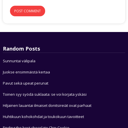
Random Posts
Sunnuntai välipala
Juokse ensimmäistä kertaa
Pavut sekä upeat perunat
Toinen syy syödä suklaata: se voi korjata yskäsi
Hiljainen lauantai ilmaiset donitsireiät ovat parhaat
Huhtikuun kohokohdat ja toukokuun tavoitteet
Finding the best chocolate Chip Cookie