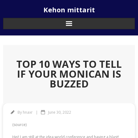
Skip
Kehon mittarit
to
content
TOP 10 WAYS TO TELL
IF YOUR MONICAN IS
BUZZED
By
hnaxr
June 30, 2022
(source)
Hei! I am still at the idea world conference and having a blast!