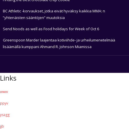
BC Athletic -korvaukset, jotka eivät hyväksy kaikkia MMA: n
”yhtenäisten sääntöjen” muutoksia
Send Noods as well as Food holidays for Week of Oct 6
Greenspoon Marder laajentaa kotiviihde- ja urheilumenetelmää
lisäämällä kumppani Ahmand R. Johnson Miamissa
Links
www
ppyv
ysagg
jjb