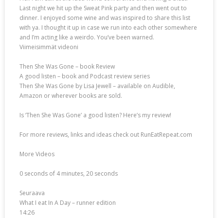
Last night we hit up the Sweat Pink party and then went out to
dinner. I enjoyed some wine and was inspired to share this list
with ya. I thought it up in case we run into each other somewhere
and I’m acting like a weirdo. You’ve been warned.
Viimeisimmät videoni
Then She Was Gone – book Review
A good listen – book and Podcast review series
Then She Was Gone by Lisa Jewell – available on Audible,
Amazon or wherever books are sold.
Is ‘Then She Was Gone’ a good listen? Here’s my review!
For more reviews, links and ideas check out RunEatRepeat.com
More Videos
0 seconds of 4 minutes, 20 seconds
Seuraava
What I eat In A Day – runner edition
14:26