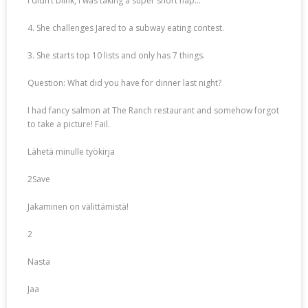
I didn’t blink, I was taking a super short nap…
4. She challenges Jared to a subway eating contest.
3. She starts top 10 lists and only has 7 things.
Question: What did you have for dinner last night?
I had fancy salmon at The Ranch restaurant and somehow forgot
to take a picture! Fail.
Lähetä minulle työkirja
2Save
Jakaminen on välittämistä!
2
Nasta
Jaa