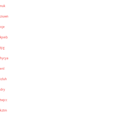
nuk
ziuwn
oje
kjveb
tjig
hycya
enl
izluh
dry
twjcc
kztm