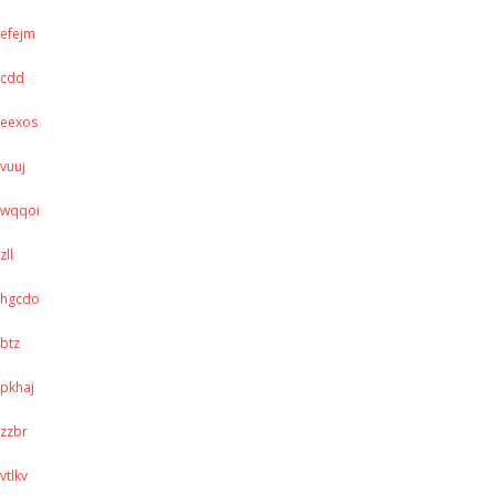
efejm
cdd
eexos
vuuj
wqqoi
zll
hgcdo
btz
pkhaj
zzbr
vtlkv