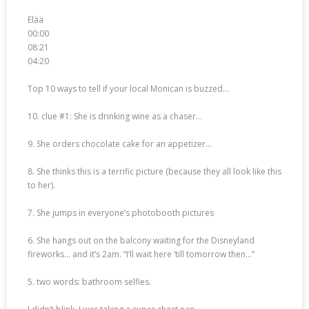
Elää
00:00
08:21
04:20
Top 10 ways to tell if your local Monican is buzzed…
10. clue #1: She is drinking wine as a chaser…
9. She orders chocolate cake for an appetizer…
8. She thinks this is a terrific picture (because they all look like this
to her).
7. She jumps in everyone’s photobooth pictures
6. She hangs out on the balcony waiting for the Disneyland
fireworks… and it’s 2am. “I’ll wait here ‘till tomorrow then…”
5. two words: bathroom selfies.