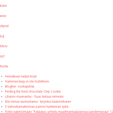
kztm
wcw
zkpsd
jvg
lvbzv
qct
hxclw
Heinäkuun neljäs kisat
Hammas keiju ei ole todellinen.
Blogher -ruokajuhlat
Finding the best chocolate Chip Cookie
Lihaton maanantai - Guac kutsuu nimeäni
Etsi minua sunnuntaina - kirjoitus käännökseen
5 Vahvuttamattoman painon hankinnan syitä
Foley isännöimään "Palautus: urheilu maailmanlaajuisessa pandemiassa" 1