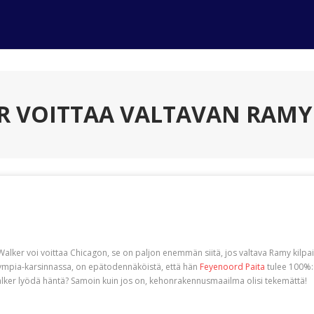
R VOITTAA VALTAVAN RAMY
alker voi voittaa Chicagon, se on paljon enemmän siitä, jos valtava Ramy kilpai
ympia-karsinnassa, on epätodennäköistä, että hän
Feyenoord Paita
tulee 100%: 
Walker lyödä häntä? Samoin kuin jos on, kehonrakennusmaailma olisi tekemättä!