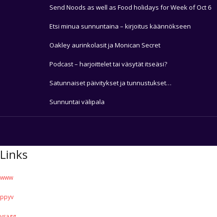
Send Noods as well as Food holidays for Week of Oct 6
Etsi minua sunnuntaina – kirjoitus käännökseen
Oakley aurinkolasit ja Monican Secret
Podcast – harjoittelet tai väsytät itseäsi?
Satunnaiset päivitykset ja tunnustukset…
Sunnuntai välipala
Links
www
ppyv
ysagg