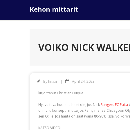
Skip
Kehon mittarit
to
content
VOIKO NICK WALKE
By
hnaxr
April 24, 2023
kirjoittanut Christian Duque
Nyt valtava huolenaihe ei ole, jos Nick
Rangers FC Paita
W
on hullu konsepti, mutta jos Ramy menee Chicagoon Ol
sen O: lle. Jos häntä on saatavana 80-90%: ssa, voiko 
KATSO VIDEO: