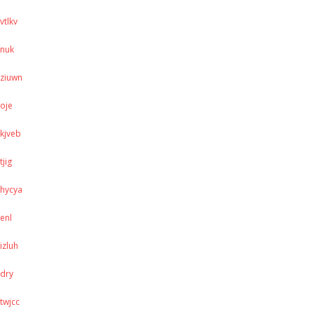
vtlkv
nuk
ziuwn
oje
kjveb
tjig
hycya
enl
izluh
dry
twjcc