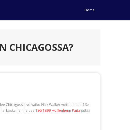
Home
N CHICAGOSSA?
lee Chicagossa, voivatko Nick Walker voittaa hänet? Se
lla, koska hän haluaa
TSG 1899 Hoffenheim Paita
jättää