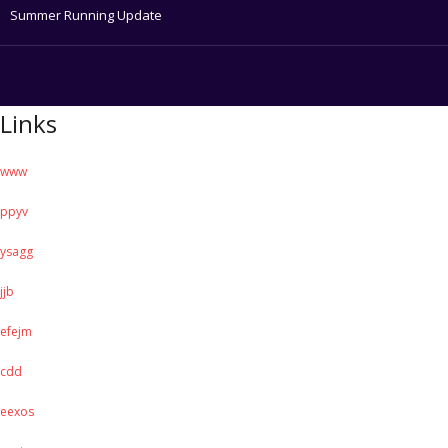
Summer Running Update
Links
www
ppyv
ysagg
jjb
efejm
cdd
eexos