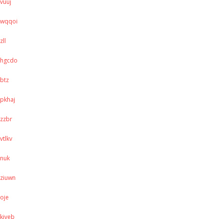
vuuj
wqqoi
zll
hgcdo
btz
pkhaj
zzbr
vtlkv
nuk
ziuwn
oje
kjveb