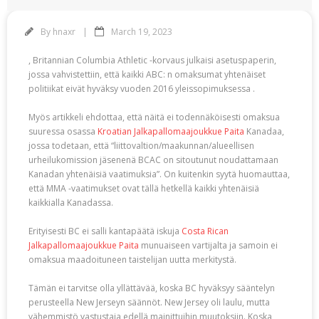
By
hnaxr
March 19, 2023
, Britannian Columbia Athletic -korvaus julkaisi asetuspaperin,
jossa vahvistettiin, että kaikki ABC: n omaksumat yhtenäiset
politiikat eivät hyväksy vuoden 2016 yleissopimuksessa .
Myös artikkeli ehdottaa, että näitä ei todennäköisesti omaksua
suuressa osassa
Kroatian Jalkapallomaajoukkue Paita
Kanadaa,
jossa todetaan, että “liittovaltion/maakunnan/alueellisen
urheilukomission jäsenenä BCAC on sitoutunut noudattamaan
Kanadan yhtenäisiä vaatimuksia”. On kuitenkin syytä huomauttaa,
että MMA -vaatimukset ovat tällä hetkellä kaikki yhtenäisiä
kaikkialla Kanadassa.
Erityisesti BC ei salli kantapäätä iskuja
Costa Rican
Jalkapallomaajoukkue Paita
munuaiseen vartijalta ja samoin ei
omaksua maadoituneen taistelijan uutta merkitystä.
Tämän ei tarvitse olla yllättävää, koska BC hyväksyy sääntelyn
perusteella New Jerseyn säännöt. New Jersey oli laulu, mutta
vähemmistö vastustaja edellä mainittuihin muutoksiin. Koska