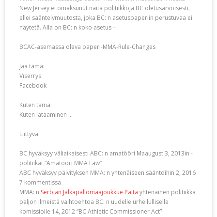
New Jersey ei omaksunut näitä politiikkoja BC oletusarvoisesti,
ellei sääntelymuutosta, joka BC: n asetuspaperiin perustuvaa ei
näytetä. Alla on BC: n koko asetus –
BCAC-asemassa oleva paperi-MMA-Rule-Changes
Jaa tämä:
Viserrys
Facebook
Kuten tämä:
Kuten lataaminen …
Liittyvä
BC hyväksyy väliaikaisesti ABC: n amatööri Maaugust 3, 2013in -
politiikat “Amatööri MMA Law”
ABC hyväksyy päivityksen MMA: n yhtenäiseen sääntöihin 2, 2016
7 kommentissa
MMA: n
Serbian Jalkapallomaajoukkue Paita
yhtenäinen politiikka
paljon ilmeistä vaihtoehtoa BC: n uudelle urheilulliselle
komissiolle 14, 2012 “BC Athletic Commissioner Act”