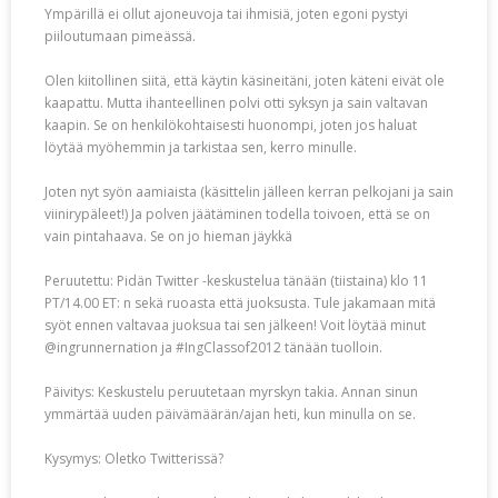
Ympärillä ei ollut ajoneuvoja tai ihmisiä, joten egoni pystyi
piiloutumaan pimeässä.
Olen kiitollinen siitä, että käytin käsineitäni, joten käteni eivät ole
kaapattu. Mutta ihanteellinen polvi otti syksyn ja sain valtavan
kaapin. Se on henkilökohtaisesti huonompi, joten jos haluat
löytää myöhemmin ja tarkistaa sen, kerro minulle.
Joten nyt syön aamiaista (käsittelin jälleen kerran pelkojani ja sain
viinirypäleet!) Ja polven jäätäminen todella toivoen, että se on
vain pintahaava. Se on jo hieman jäykkä
Peruutettu: Pidän Twitter -keskustelua tänään (tiistaina) klo 11
PT/14.00 ET: n sekä ruoasta että juoksusta. Tule jakamaan mitä
syöt ennen valtavaa juoksua tai sen jälkeen! Voit löytää minut
@ingrunnernation ja #IngClassof2012 tänään tuolloin.
Päivitys: Keskustelu peruutetaan myrskyn takia. Annan sinun
ymmärtää uuden päivämäärän/ajan heti, kun minulla on se.
Kysymys: Oletko Twitterissä?