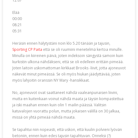
12:07
Elää
00:00
08:21
05:31
Heräsin ennen hälytystäni noin klo 5.20 tänään ja tajusin,
Sporting CP Paita
että se oli ruumiini menetelmä kertoa minulle.
Minulla on kiireinen päivä, joten indeksoin sängystä samoin kuin
kurkistin ulkona nähdäkseni, että se oli edelleen erittäin pimeää.
Joten laitoin uskomattoman kirkkaat Brooks -liivit, jotta ajoneuvot
näkevät minut pimeässä. Se oli myös hiukan jäädyttävää, joten
myös lahjoitin oranssin NY Mary -hansikkaat.
No, ajoneuvot ovat saattaneet nähdä vaaleanpunaisen liivini,
mutta en kuitenkaan voinut nähdä maata ja täysin kompastettua
ja iski maahan ennen kuin olin 1 mailin päässä. Valitsin
katuvalojen vuorattu polun, mutta jokaisen välillä on 30 jalkaa,
missä on yhtä pimeää nähdä maata.
Se tapahtui niin nopeasti, että uskon, että kuulin polvieni lyövän
betoniin, ennen kuin edes tajusin tapahtuvan. Onneksi (?)