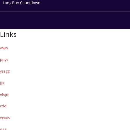
Long Run Countdown
Links
www
ppyv
ysagg
jjb
efejm
cdd
eexos
vuuj