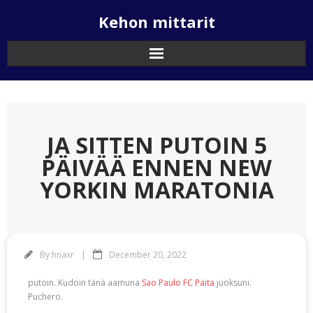
Skip
Kehon mittarit
to
content
JA SITTEN PUTOIN 5
PÄIVÄÄ ENNEN NEW
YORKIN MARATONIA
By
hnaxr
December 20, 2022
putoin. Kudoin tänä aamuna
Sao Paulo FC Paita
juoksuni.
Puchero.