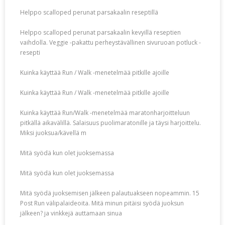
Helppo scalloped perunat parsakaalin reseptillä
Helppo scalloped perunat parsakaalin kevyillä reseptien
vaihdolla. Veggie -pakattu perheystävällinen sivuruoan potluck -
resepti
Kuinka käyttää Run / Walk -menetelmää pitkille ajoille
Kuinka käyttää Run / Walk -menetelmää pitkille ajoille
Kuinka käyttää Run/Walk -menetelmää maratonharjoitteluun
pitkällä aikavälillä. Salaisuus puolimaratonille ja täysi harjoittelu.
Miksi juoksua/kävellä m
Mitä syödä kun olet juoksemassa
Mitä syödä kun olet juoksemassa
Mitä syödä juoksemisen jälkeen palautuakseen nopeammin. 15
Post Run välipalaideoita. Mitä minun pitäisi syödä juoksun
jälkeen? ja vinkkejä auttamaan sinua