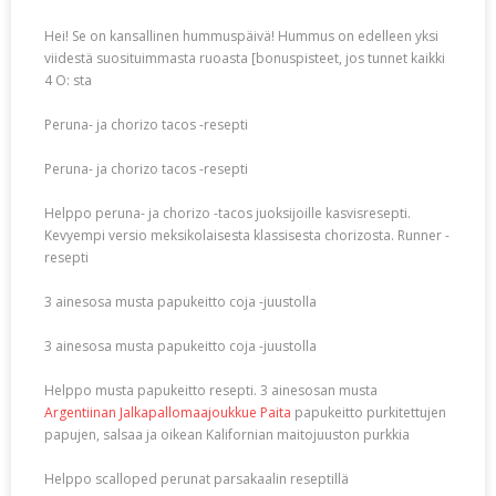
Hei! Se on kansallinen hummuspäivä! Hummus on edelleen yksi
viidestä suosituimmasta ruoasta [bonuspisteet, jos tunnet kaikki
4 O: sta
Peruna- ja chorizo ​​tacos -resepti
Peruna- ja chorizo ​​tacos -resepti
Helppo peruna- ja chorizo ​​-tacos juoksijoille kasvisresepti.
Kevyempi versio meksikolaisesta klassisesta chorizosta. Runner -
resepti
3 ainesosa musta papukeitto coja -juustolla
3 ainesosa musta papukeitto coja -juustolla
Helppo musta papukeitto resepti. 3 ainesosan musta
Argentiinan Jalkapallomaajoukkue Paita
papukeitto purkitettujen
papujen, salsaa ja oikean Kalifornian maitojuuston purkkia
Helppo scalloped perunat parsakaalin reseptillä