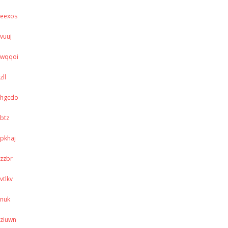
eexos
vuuj
wqqoi
zll
hgcdo
btz
pkhaj
zzbr
vtlkv
nuk
ziuwn