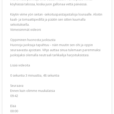
köyhässä talossa, koska juon gallonaa vettä päivässä.
Käytin viime yön seitan -sekoituspaistajastaloja lounaalle. Aloitin
kaali- ja tomaattipedillä ja päätin sen sitten kuumalla
sekoituksella.
Viimeisimmät videoni
Oppiminen huonosta juoksusta
Huonoja juoksuja tapahtuu – näin muutin sen ohi ja oppin
seuraavasta ajoistani. Vihje auttaa sinua tulemaan paremmaksi
juoksijaksi olemalla neutraali tarkkailija harjoituksistasi.
Lisää videoita
0 sekuntia 3 minuuttia, 48 sekuntia
Seuraava
Ennen kuin olimme muukalaisia
09:42
Elää
00:00