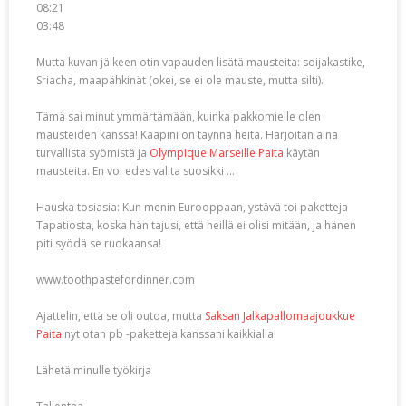
08:21
03:48
Mutta kuvan jälkeen otin vapauden lisätä mausteita: soijakastike,
Sriacha, maapähkinät (okei, se ei ole mauste, mutta silti).
Tämä sai minut ymmärtämään, kuinka pakkomielle olen
mausteiden kanssa! Kaapini on täynnä heitä. Harjoitan aina
turvallista syömistä ja
Olympique Marseille Paita
käytän
mausteita. En voi edes valita suosikki …
Hauska tosiasia: Kun menin Eurooppaan, ystävä toi paketteja
Tapatiosta, koska hän tajusi, että heillä ei olisi mitään, ja hänen
piti syödä se ruokaansa!
www.toothpastefordinner.com
Ajattelin, että se oli outoa, mutta
Saksan Jalkapallomaajoukkue
Paita
nyt otan pb -paketteja kanssani kaikkialla!
Lähetä minulle työkirja